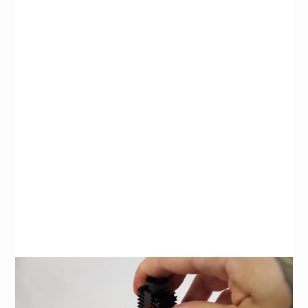
Montage Groove
Le mécanisme de montage de la tête est
basé sur le facteur de forme appelé
«Groove Mount». La rainure de 12 mm
facilite le changement et l’entretien de
votre hotend et de votre buse.