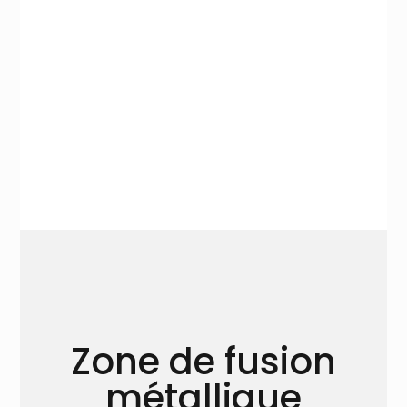
Le capteur haute température utilisé
dans le DyzEnd-X permet des lectures
précises jusqu’à 500 ° C. En
conséquence, vous pouvez utiliser
n’importe quel thermoplastique avec le
DyzEnd-X.
Zone de fusion
métallique