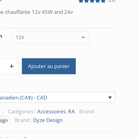
Noté
1
5.00
e chauffante 12v 45W and 24v
sur 5
basé sur
notation
client
n
Ajouter au panier
he
nte
24VDC
canadien (CA$) - CAD
Catégories :
Accessoires
,
RA
Brand:
Brand :
Dyze Design
sign