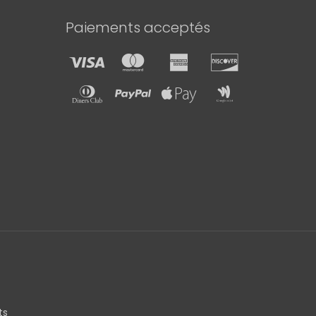
produit
Paiements acceptés
ts