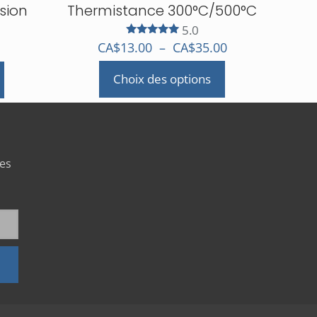
sion
Thermistance 300°C/500°C
5.0
Note
Plage
CA$
13.00
–
CA$
35.00
5.00
de
sur 5
Choix des options
prix :
Ce
CA$13.00
produit
à
a
CA$35.00
plusieurs
variations.
les
Les
options
peuvent
être
choisies
sur
la
page
du