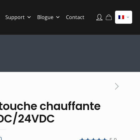
Support
Blogue
Contact
touche chauffante
DC/24VDC
0
5.0