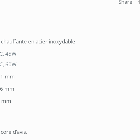
Share
chauffante en acier inoxydable
DC, 45W
DC, 60W
 21 mm
: 6 mm
00 mm
ncore d’avis.