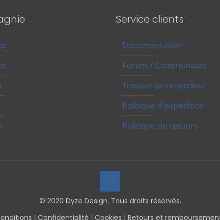
uit
gnie
Service clients
ue
Documentation
os
Forum / Communauté
t
Trouver un revendeur
Politique d’expédition
s
Politique de retours
© 2020 Dyze Design. Tous droits réservés.
onditions
|
Confidentialité
|
Cookies
|
Retours et remboursemen