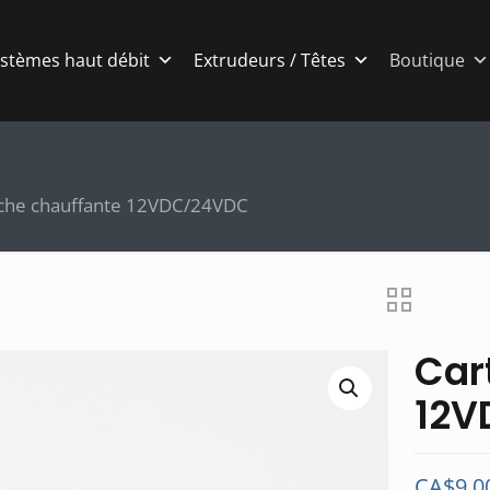
stèmes haut débit
Extrudeurs / Têtes
Boutique
che chauffante 12VDC/24VDC
Car
12V
CA$
9.0