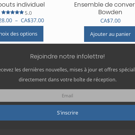
outs individuel
Ensemble de conver
Bowden
5.0
Note
Plage
28.00
–
CA$
37.00
CA$
7.00
5.00
de
sur 5
hoix des options
Ajouter au panier
prix :
CA$28.00
uit
à
Rejoindre notre infolettre!
CA$37.00
ieurs
ations.
cevez les dernières nouvelles, mises à jour et offres spécia
directement dans votre boîte de réception.
ons
vent
sies
e