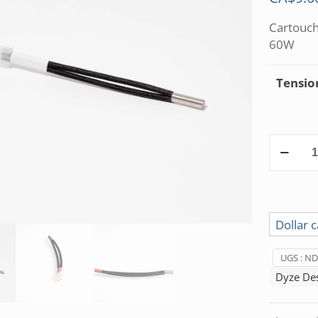
Cartouch
60W
Tensio
quantité
de
Cartouc
chauffa
12VDC/
Dollar 
UGS :
ND
Dyze De