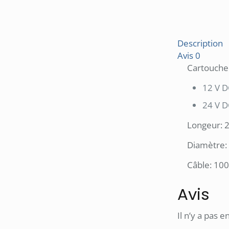
Description
Avis
0
Cartouche 
12 V 
24 V 
Longeur:
Diamètre
Câble: 1
Avis
Il n’y a pas e