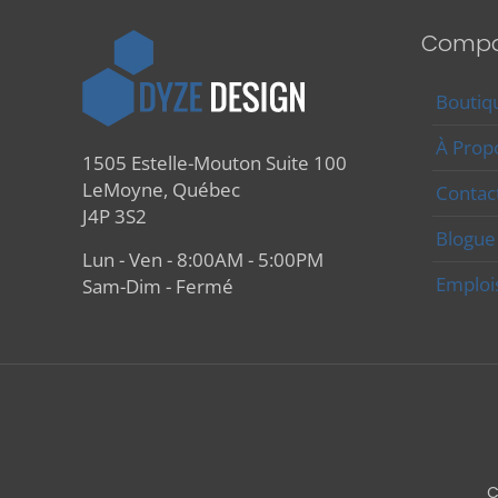
prod
Compa
Boutiq
À Prop
1505 Estelle-Mouton Suite 100
LeMoyne, Québec
Contac
J4P 3S2
Blogue
Lun - Ven - 8:00AM - 5:00PM
Emploi
Sam-Dim - Fermé
C