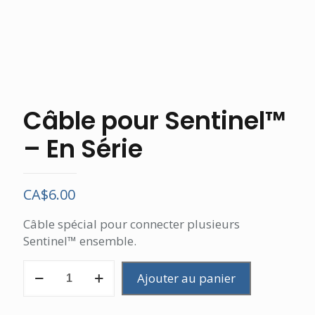
Câble pour Sentinel™
– En Série
CA$
6.00
Câble spécial pour connecter plusieurs
Sentinel™ ensemble.
quantité
Ajouter au panier
de
Câble