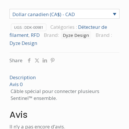
pour
Sentinel™
Dollar canadien (CA$) - CAD
-
En
Catégories :
Détecteur de
UGS :
DDK-00981
Série
filament
,
RFD
Brand:
Brand :
Dyze Design
Dyze Design
Share
Description
Avis
0
Câble spécial pour connecter plusieurs
Sentinel™ ensemble.
Avis
Il n’y a pas encore d’avis.