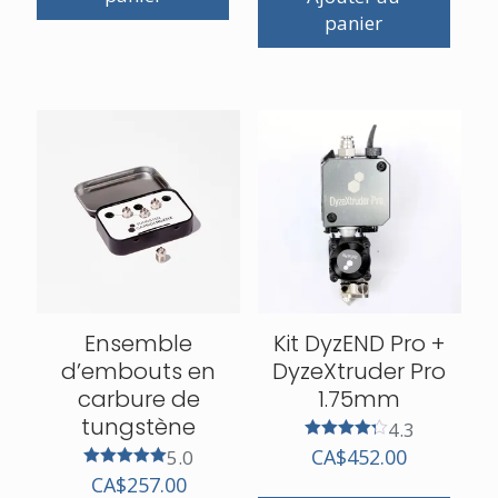
panier
Ensemble
Kit DyzEND Pro +
d’embouts en
DyzeXtruder Pro
carbure de
1.75mm
tungstène
4.3
Note
CA$
452.00
5.0
4.25
Note
CA$
257.00
sur 5
5.00