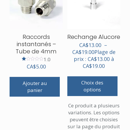
Raccords
Rechange Alucore
instantanés –
CA$
13.00
–
Tube de 4mm
CA$
19.00
Plage de
prix : CA$13.00 à
1.0
CA$19.00
Note
CA$
5.00
1.00
sur
5
Choix des
Ajouter au
options
panier
Ce produit a plusieurs
variations. Les options
peuvent être choisies
sur la page du produit