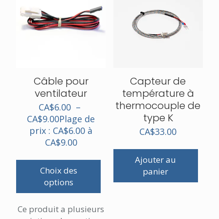
Câble pour
Capteur de
ventilateur
température à
thermocouple de
CA$
6.00
–
type K
CA$
9.00
Plage de
prix : CA$6.00 à
CA$
33.00
CA$9.00
Ajouter au
Choix des
panier
options
Ce produit a plusieurs