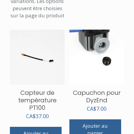
variations. Les options
peuvent être choisies
sur la page du produit
Capteur de
Capuchon pour
température
DyzEnd
PT100
CA$
7.00
CA$
37.00
Ajouter au
panier
Ajouter au