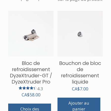
Bloc de
Bouchon de bloc
refroidissement
de
DyzeXtruder-GT /
refroidissement
DyzeXtruder Pro
liquide
4.3
CA$
7.00
Note
CA$
58.00
4.33
sur 5
Ajouter au
Choix des
panier