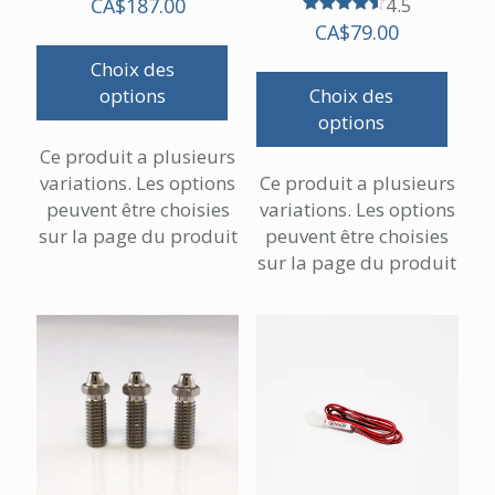
CA$
187.00
4.5
Note
CA$
79.00
4.50
sur 5
Choix des
options
Choix des
options
Ce produit a plusieurs
variations. Les options
Ce produit a plusieurs
peuvent être choisies
variations. Les options
sur la page du produit
peuvent être choisies
sur la page du produit