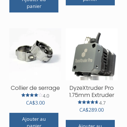
panier
Collier de serrage
DyzeXtruder Pro
1.75mm Extruder
4.0
Note
CA$
3.00
4.7
4.00
Note
CA$
289.00
sur 5
4.67
sur 5
Ajouter au
panier
Ajouter au