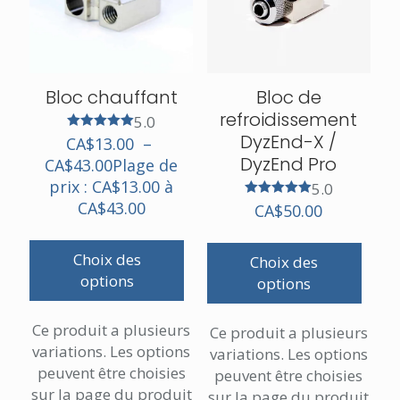
Bloc chauffant
Bloc de
refroidissement
5.0
DyzEnd-X /
Note
CA$
13.00
–
5.00
DyzEnd Pro
CA$
43.00
Plage de
sur 5
prix : CA$13.00 à
5.0
CA$43.00
Note
CA$
50.00
5.00
sur 5
Choix des
Choix des
options
options
Ce produit a plusieurs
Ce produit a plusieurs
variations. Les options
variations. Les options
peuvent être choisies
peuvent être choisies
sur la page du produit
sur la page du produit