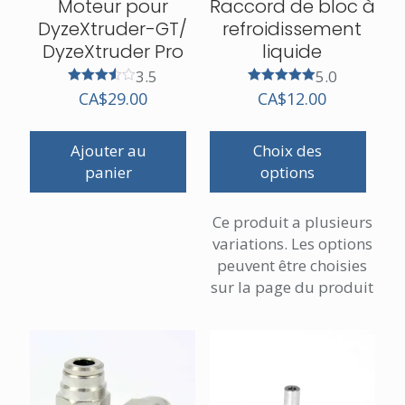
Moteur pour
Raccord de bloc à
DyzeXtruder-GT/
refroidissement
DyzeXtruder Pro
liquide
3.5
5.0
Note
Note
CA$
29.00
CA$
12.00
3.50
5.00
sur 5
sur 5
Ajouter au
Choix des
panier
options
Ce produit a plusieurs
variations. Les options
peuvent être choisies
sur la page du produit