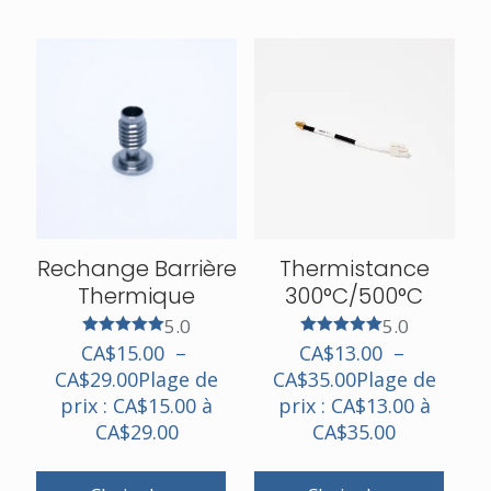
Rechange Barrière
Thermistance
Thermique
300°C/500°C
5.0
5.0
Note
Note
CA$
15.00
–
CA$
13.00
–
5.00
5.00
CA$
29.00
Plage de
CA$
35.00
Plage de
sur 5
sur 5
prix : CA$15.00 à
prix : CA$13.00 à
CA$29.00
CA$35.00