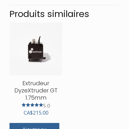
Produits similaires
Extrudeur
DyzeXtruder GT
1.75mm
5.0
Note
CA$
215.00
5.00
sur 5