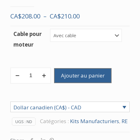
Plage
CA$
208.00
–
CA$
210.00
de
Cable pour
prix :
CA$208.00
moteur
à
CA$210.00
quantité
Ajouter au panier
de
DyzeXtruder
GT
–
Dollar canadien (CA$) - CAD
Kit
Manufacturier
Catégories :
Kits Manufacturiers
,
RE
UGS :
ND